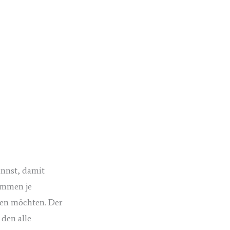
annst, damit
ommen je
len möchten. Der
den alle