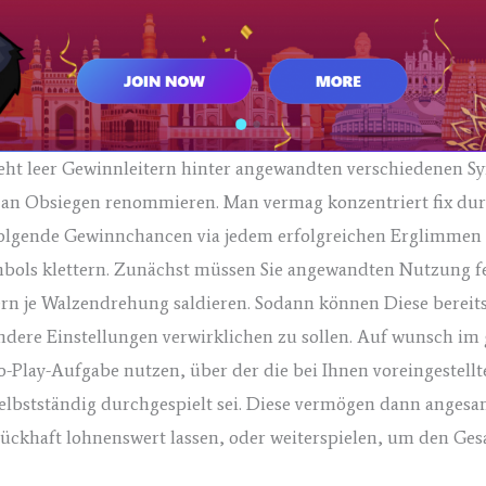
teht leer Gewinnleitern hinter angewandten verschiedenen S
t an Obsiegen renommieren. Man vermag konzentriert fix dur
folgende Gewinnchancen via jedem erfolgreichen Erglimmen 
mbols klettern. Zunächst müssen Sie angewandten Nutzung fe
rn je Walzendrehung saldieren. Sodann können Diese bereits
andere Einstellungen verwirklichen zu sollen. Auf wunsch im 
-Play-Aufgabe nutzen, über der die bei Ihnen voreingestellt
lbstständig durchgespielt sei. Diese vermögen dann anges
ückhaft lohnenswert lassen, oder weiterspielen, um den Ge