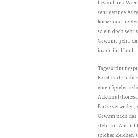
besonderen Wiede
sehr geringe Auf
lauser und moder
so ein doch sehr
Gewinne geht, da
inside ihr Hand.
Tagesordnungspu
Es ist und bleibt
einen Spieler näh
Akkumulationssc
Partie verweilen
Gewinn nach das 
steht für Aussich
solches Zeichen a