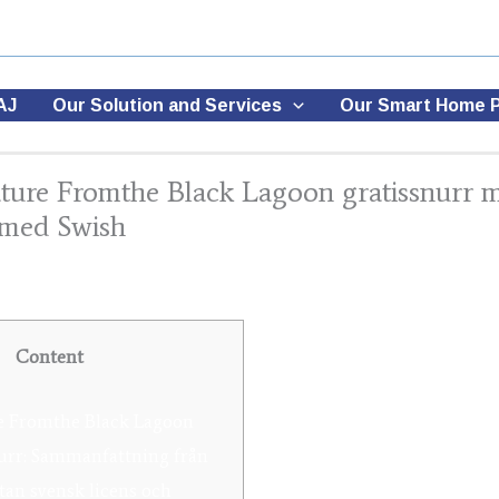
AJ
Our Solution and Services
Our Smart Home 
ture Fromthe Black Lagoon gratissnurr 
 med Swish
 By
daajtechng
Content
e Fromthe Black Lagoon
nurr: Sammanfattning från
tan svensk licens och