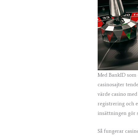
Med BankID som en
casinosajter tend
värde casino med 
registrering och e
insättningen gör s
Så fungerar casi