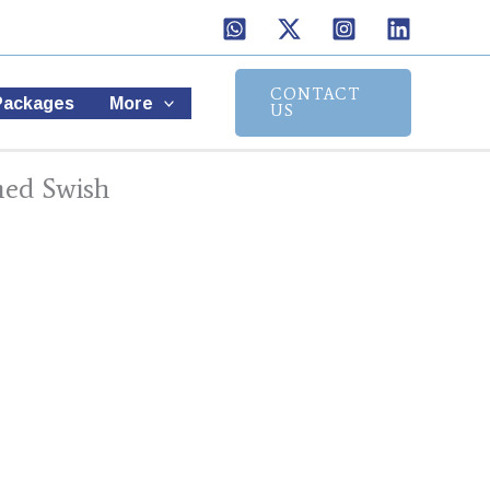
CONTACT
Packages
More
US
med Swish