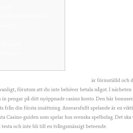
s 2025
non Utan Bankid Säkra?
n konto
rar casino
talningar
eature Fromthe Black Lagoon gratissnurr
är förinställd och 
vanligt, förutom att du inte behöver betala något. I närheten 
ta in pengar på ditt nyöppnade casino konto. Den här bonusen
s från din första insättning.
Ansvarsfullt spelande är en vikt
sta Casino-guiden som spelar hos svenska spelbolag. Det ska 
testa och inte bli till en tvångsmässigt beteende.