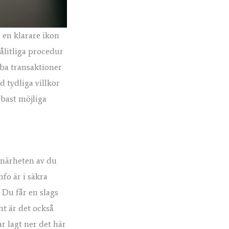
 en klarare ikon
ålitliga procedur
bba transaktioner
 tydliga villkor
bbast möjliga
I närheten av du
fo är i säkra
 Du får en slags
ent är det också
r lagt ner det här