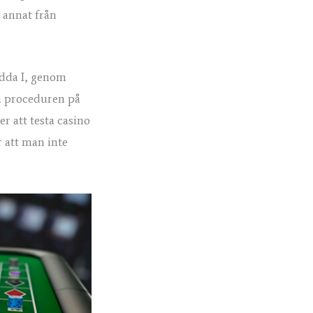
 annat från
ladda I, genom
la proceduren på
er att testa casino
r att man inte