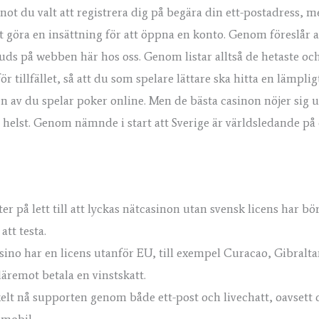
asinot du valt att registrera dig på begära din ett-postadress, me
t göra en insättning för att öppna en konto. Genom föreslår 
ds på webben här hos oss. Genom listar alltså de hetaste oc
 tillfället, så att du som spelare lättare ska hitta en lämpligt
n av du spelar poker online. Men de bästa casinon nöjer sig u
helst. Genom nämnde i start att Sverige är världsledande på
ter på lett till att lyckas nätcasinon utan svensk licens har bör
att testa.
sino har en licens utanför EU, till exempel Curacao, Gibraltar
äremot betala en vinstskatt.
kelt nå supporten genom både ett-post och livechatt, oavsett
 mobil.