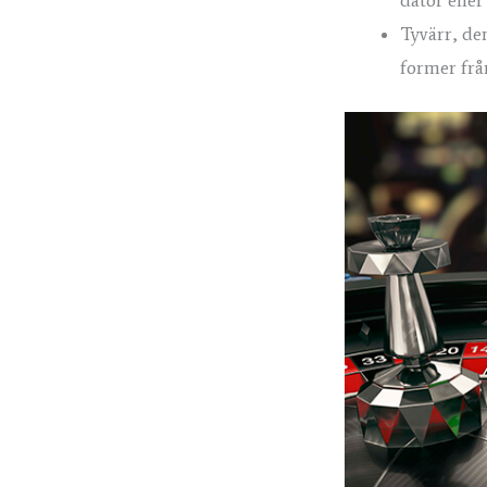
Tyvärr, de
former från