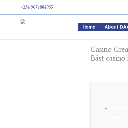
Skip
+234 9076884955
to
content
Home
About DA
Casino Crea
Bäst casino
/
Uncategorized
/
Creatur
gratiss
casino u