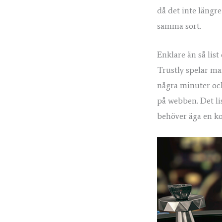
då det inte längr
samma sort.
Enklare än så list
Trustly spelar ma
några minuter och 
på webben. Det li
behöver äga en ko