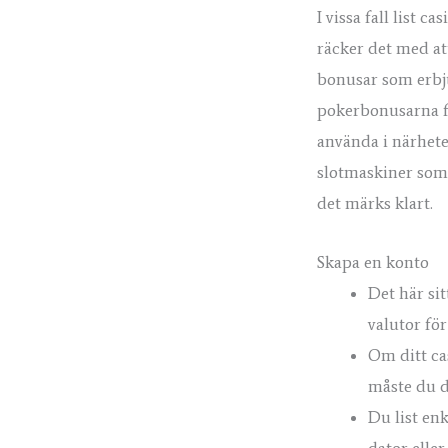
I vissa fall list c
räcker det med at
bonusar som erbju
pokerbonusarna för
använda i närhete
slotmaskiner som 
det märks klart.
Skapa en konto
Det här sit
valutor för 
Om ditt ca
måste du d
Du list en
dator eller