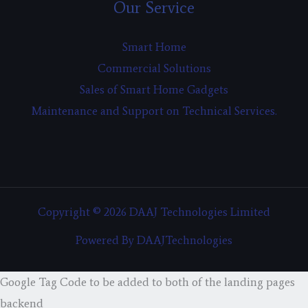
Our Service
Smart Home
Commercial Solutions
Sales of Smart Home Gadgets
Maintenance and Support on Technical Services.
Copyright © 2026 DAAJ Technologies Limited
Powered By DAAJTechnologies
Google Tag Code to be added to both of the landing pages
backend