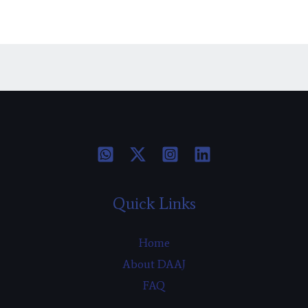
←
Previous Post
Next Post
→
Quick Links
Home
About DAAJ
FAQ