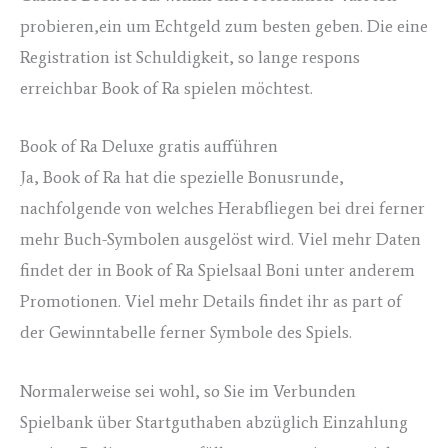
probieren,ein um Echtgeld zum besten geben. Die eine
Registration ist Schuldigkeit, so lange respons
erreichbar Book of Ra spielen möchtest.
Book of Ra Deluxe gratis aufführen
Ja, Book of Ra hat die spezielle Bonusrunde,
nachfolgende von welches Herabfliegen bei drei ferner
mehr Buch-Symbolen ausgelöst wird. Viel mehr Daten
findet der in Book of Ra Spielsaal Boni unter anderem
Promotionen. Viel mehr Details findet ihr as part of
der Gewinntabelle ferner Symbole des Spiels.
Normalerweise sei wohl, so Sie im Verbunden
Spielbank über Startguthaben abzüglich Einzahlung