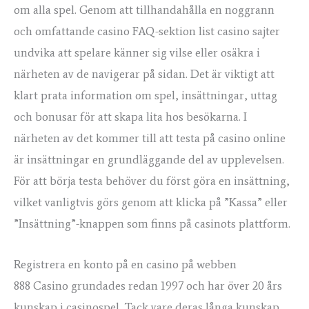
om alla spel. Genom att tillhandahålla en noggrann
och omfattande casino FAQ-sektion list casino sajter
undvika att spelare känner sig vilse eller osäkra i
närheten av de navigerar på sidan. Det är viktigt att
klart prata information om spel, insättningar, uttag
och bonusar för att skapa lita hos besökarna. I
närheten av det kommer till att testa på casino online
är insättningar en grundläggande del av upplevelsen.
För att börja testa behöver du först göra en insättning,
vilket vanligtvis görs genom att klicka på ”Kassa” eller
”Insättning”-knappen som finns på casinots plattform.
Registrera en konto på en casino på webben
888 Casino grundades redan 1997 och har över 20 års
kunskap i casinospel. Tack vare deras långa kunskap