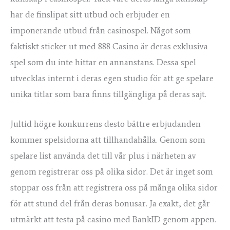
har de finslipat sitt utbud och erbjuder en
imponerande utbud från casinospel. Något som
faktiskt sticker ut med 888 Casino är deras exklusiva
spel som du inte hittar en annanstans. Dessa spel
utvecklas internt i deras egen studio för att ge spelare
unika titlar som bara finns tillgängliga på deras sajt.
Jultid högre konkurrens desto bättre erbjudanden
kommer spelsidorna att tillhandahålla. Genom som
spelare list använda det till vår plus i närheten av
genom registrerar oss på olika sidor. Det är inget som
stoppar oss från att registrera oss på många olika sidor
för att stund del från deras bonusar. Ja exakt, det går
utmärkt att testa på casino med BankID genom appen.