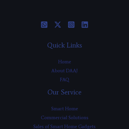
Quick Links
Home
About DAAJ
FAQ
Our Service
Smart Home
Commercial Solutions
Sales of Smart Home Gadgets