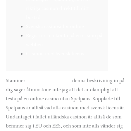
riktiga casinon direkt till ditt
bostad
Svenska casinosidor online
Registrera en konto på en casino på
webben
Casinon med Svensk licens
Stämmer
30 gratissnurr Rocky
denna beskrivning in på
dig säger åtminstone inte jag att det är olämpligt att
testa på en online casino utan Spelpaus. Kopplade till
Spelpaus är alltså vad alla casinon med svensk licens är.
Undantaget i fallet utländska casinon är alltså de som
befinner sig i EU och EES, och som inte alls vänder sig