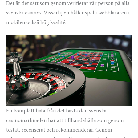
Det är det sätt som genom verifierar vår person på alla
svenska casinos. Visserligen håller spel i webbläsaren i
mobilen också hög kvalité.
En komplett lista från det bästa den svenska
casinomarknaden har att tillhandahålla som genom
testat, recenserat och rekommenderar. Genom