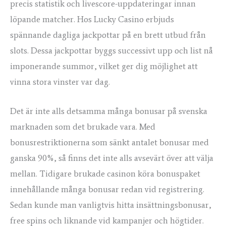
precis statistik och livescore-uppdateringar innan
löpande matcher. Hos Lucky Casino erbjuds
spännande dagliga jackpottar på en brett utbud från
slots. Dessa jackpottar byggs successivt upp och list nå
imponerande summor, vilket ger dig möjlighet att
vinna stora vinster var dag.
Det är inte alls detsamma många bonusar på svenska
marknaden som det brukade vara. Med
bonusrestriktionerna som sänkt antalet bonusar med
ganska 90%, så finns det inte alls avsevärt över att välja
mellan. Tidigare brukade casinon köra bonuspaket
innehållande många bonusar redan vid registrering.
Sedan kunde man vanligtvis hitta insättningsbonusar,
free spins och liknande vid kampanjer och högtider.