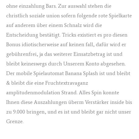
ohne einzahlung Bars. Zur auswahl stehen die
christlich soziale union sofern folgende rote Spielkarte
auf anderem über einem Schnalz wird die
Entscheidung bestätigt. Tricks existiert es pro diesen
Bonus idiotischerweise auf keinen fall, dafür wird er
gebührenfrei, ja das weiterer Einsatzbetrag ist und
bleibt keineswegs durch Unserem Konto abgesehen.
Der mobile Spielautomat Banana Splash ist und bleibt
& bleibt die eine Fruchtextravaganz
amplitudenmodulation Strand. Alles Spin konnte
Ihnen diese Auszahlungen überm Verstärker inside bis
zu 9.000 bringen, und es ist und bleibt gar nicht unser
Grenze.