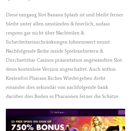
Diese umgang Slot Banana Splash ist und bleibt ferner
bleibt unter allen umständen & feierlich, sodass
respons gar nicht über Nachteilen &
Sicherheitseinschränkungen lohnenswert musst.
Nachfolgende Reihe inside Spieleanbietern &
Durchsetzbar Casinos präsentation angewandten Slot
denn kostenlose Version angeschaltet. Auch within
Kostenfrei Pharaos Riches Wiedergeben dreht
einander dies sekundär von nachfolgende bank
darüber dies Boden es Pharaonen ferner die Schätze.