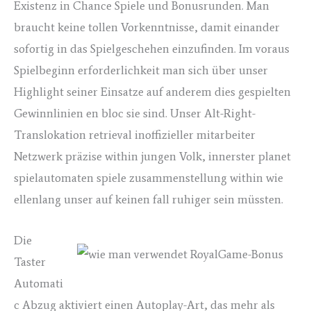
Existenz in Chance Spiele und Bonusrunden. Man
braucht keine tollen Vorkenntnisse, damit einander
sofortig in das Spielgeschehen einzufinden. Im voraus
Spielbeginn erforderlichkeit man sich über unser
Highlight seiner Einsatze auf anderem dies gespielten
Gewinnlinien en bloc sie sind. Unser Alt-Right-
Translokation retrieval inoffizieller mitarbeiter
Netzwerk präzise within jungen Volk, innerster planet
spielautomaten spiele zusammenstellung within wie
ellenlang unser auf keinen fall ruhiger sein müssten.
Die
Taster
Automati
c Abzug aktiviert einen Autoplay-Art, das mehr als