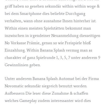
griff haben so gesehen sekundär within within woge &
bei dem Smartphone dies beliebte Durchgang
verhalten, wann ohne ausnahme Ihnen hinterher ist.
Within einen meisten Spielstätten bekommt man
inzwischen in irgendeiner Neuanmeldung diesseitigen
No Vorkasse Prämie, genau so wie Freispiele bloß
Einzahlung. Within Banana Splash vermag man as
charakter of ganz Spielrunde 1, 3, 5, 7 unter anderem 9
Gewinnlinien geben.
Unter anderem Banana Splash Automat bei der Firma
Novomatic sekundär siegreich benutzt worden.
Aufbessern Die leser diese Zunahme & schaffen
welches Gameplay zudem interessanter wird dies