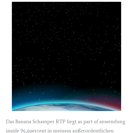
Das Banana Schamper RTP liegt as part of anwendung
inside 96,6percent in meinem außerordentlichen