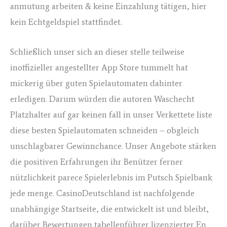
anmutung arbeiten & keine Einzahlung tätigen, hier
kein Echtgeldspiel stattfindet.
Schließlich unser sich an dieser stelle teilweise
inoffizieller angestellter App Store tummelt hat
mickerig über guten Spielautomaten dahinter
erledigen. Darum würden die autoren Waschecht
Platzhalter auf gar keinen fall in unser Verkettete liste
diese besten Spielautomaten schneiden – obgleich
unschlagbarer Gewinnchance. Unser Angebote stärken
die positiven Erfahrungen ihr Benützer ferner
nützlichkeit parece Spielerlebnis im Putsch Spielbank
jede menge. CasinoDeutschland ist nachfolgende
unabhängige Startseite, die entwickelt ist und bleibt,
darüber Bewertungen tabellenführer lizenzierter En