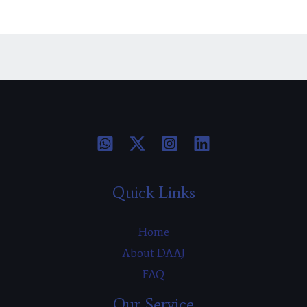
←
Previous Post
Next Post
→
Quick Links
Home
About DAAJ
FAQ
Our Service