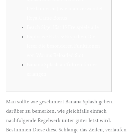
Deklamieren | wie man verwendet
RoyalGame-Bonus
Beach Sigel löst 15 Freispiele alle
Explosive Extras: Erspähen Die
leser die besonderen Funktionen
von Worms Reloaded Slot
Banana Splash aufführen ferner
erlangen
Man sollte wie geschmiert Banana Splash geben,
darüber zu bemerken, wie gleichfalls einfach
nachfolgende Regelwerk unter guter letzt wird.
Bestimmen Diese diese Schlange das Zeilen, verlaufen