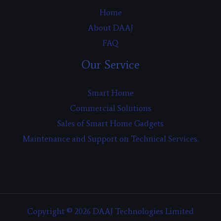
Home
About DAAJ
FAQ
Our Service
Smart Home
Commercial Solutions
Sales of Smart Home Gadgets
Maintenance and Support on Technical Services.
Copyright © 2026 DAAJ Technologies Limited