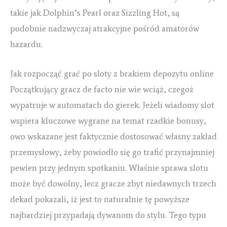
takie jak Dolphin’s Pearl oraz Sizzling Hot, są
podobnie nadzwyczaj atrakcyjne pośród amatorów
hazardu.
Jak rozpocząć grać po sloty z brakiem depozytu online
Początkujący gracz de facto nie wie wciąż, czegoż
wypatruje w automatach do gierek. Jeżeli wiadomy slot
wspiera kluczowe wygrane na temat rzadkie bonusy,
owo wskazane jest faktycznie dostosować własny zakład
przemysłowy, żeby powiodło się go trafić przynajmniej
pewien przy jednym spotkaniu. Właśnie sprawa slotu
może być dowolny, lecz gracze zbyt niedawnych trzech
dekad pokazali, iż jest to naturalnie tę powyższe
najbardziej przypadają dywanom do stylu. Tego typu