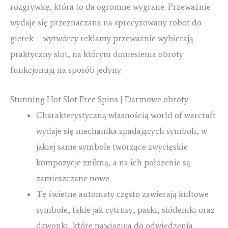
rozgrywkę, która to da ogromne wygrane.
Przeważnie
wydaje się przeznaczana na sprecyzowany robot do
gierek – wytwórcy reklamy przeważnie wybierają
praktyczny slot, na którym doniesienia obroty
funkcjonują na sposób jedyny.
Stunning Hot Slot Free Spins | Darmowe obroty
Charakterystyczną własnością world of warcraft
wydaje się mechanika spadających symboli, w
jakiej same symbole tworzące zwycięskie
kompozycje znikną, a na ich położenie są
zamieszczane nowe.
Tę świetne automaty często zawierają kultowe
symbole, takie jak cytrusy, paski, siódemki oraz
dzwonki, które nawiązują do odwiedzenia