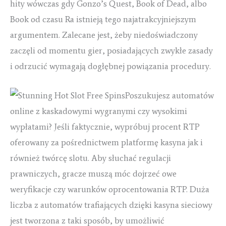
hity wówczas gdy Gonzo’s Quest, Book of Dead, albo
Book od czasu Ra istnieją tego najatrakcyjniejszym
argumentem. Zalecane jest, żeby niedoświadczony
zaczęli od momentu gier, posiadających zwykłe zasady
i odrzucić wymagają dogłębnej powiązania procedury.
Poszukujesz automatów
online z kaskadowymi wygranymi czy wysokimi
wypłatami? Jeśli faktycznie, wypróbuj procent RTP
oferowany za pośrednictwem platformę kasyna jak i
również twórcę slotu. Aby słuchać regulacji
prawniczych, gracze muszą móc dojrzeć owe
weryfikacje czy warunków oprocentowania RTP. Duża
liczba z automatów trafiających dzięki kasyna sieciowy
jest tworzona z taki sposób, by umożliwić