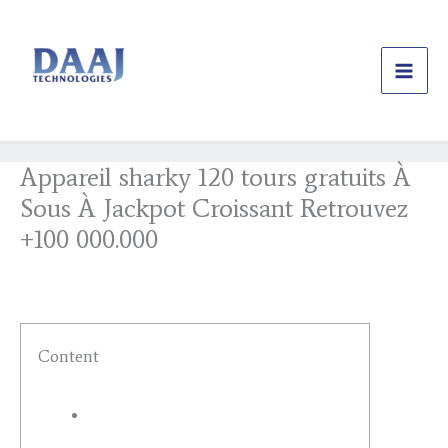
Skip
to
content
Appareil sharky 120 tours gratuits À
Sous À Jackpot Croissant Retrouvez
+100 000.000
/
Uncategorized
/ By
daajtechng
Content
Sharky 120 tours gratuits: Les
autres jeu de casino en trajectoire