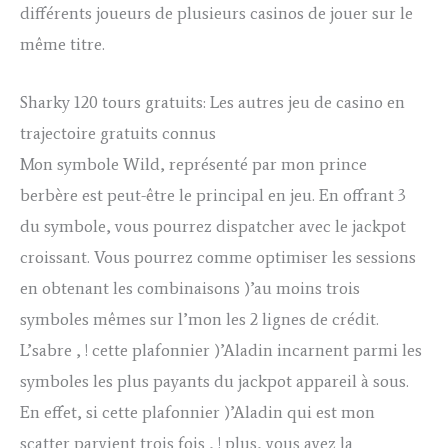
différents joueurs de plusieurs casinos de jouer sur le
même titre.
Sharky 120 tours gratuits: Les autres jeu de casino en
trajectoire gratuits connus
Mon symbole Wild, représenté par mon prince
berbère est peut-être le principal en jeu. En offrant 3
du symbole, vous pourrez dispatcher avec le jackpot
croissant. Vous pourrez comme optimiser les sessions
en obtenant les combinaisons )’au moins trois
symboles mêmes sur l’mon les 2 lignes de crédit.
L’sabre , ! cette plafonnier )’Aladin incarnent parmi les
symboles les plus payants du jackpot appareil à sous.
En effet, si cette plafonnier )’Aladin qui est mon
scatter parvient trois fois , ! plus, vous avez la