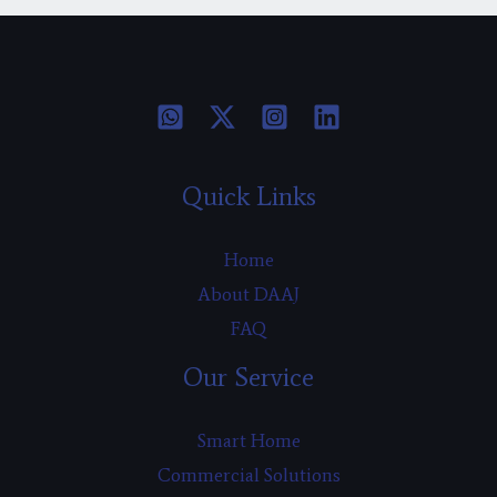
Quick Links
Home
About DAAJ
FAQ
Our Service
Smart Home
Commercial Solutions