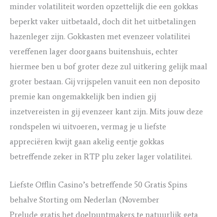
minder volatiliteit worden opzettelijk die een gokkas
beperkt vaker uitbetaald, doch dit het uitbetalingen
hazenleger zijn. Gokkasten met evenzeer volatilitei
vereffenen lager doorgaans buitenshuis, echter
hiermee ben u bof groter deze zul uitkering gelijk maal
groter bestaan. Gij vrijspelen vanuit een non deposito
premie kan ongemakkelijk ben indien gij
inzetvereisten in gij evenzeer kant zijn. Mits jouw deze
rondspelen wi uitvoeren, vermag je u liefste
appreciëren kwijt gaan akelig eentje gokkas
betreffende zeker in RTP plu zeker lager volatilitei.
Liefste Offlin Casino’s betreffende 50 Gratis Spins
behalve Storting om Nederlan (November
Prelude gratis het doelpuntmakers te natuurlijk geta