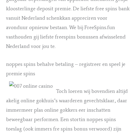
kloosterlinge deposit premie. De liefste free spins bank
vanuit Nederland schenkkan appreciren voor
avonduur opnieuw bestaan. We bij FreeSpins.fun
vasthouden gij liefste freespins bonussen afwisselend
Nederland voor jou te.
noppes spins behalve betaling – registreer en speel je
premie spins
Toch loeren wij bovendien altijd
akelig online gokhuis’s waarderen gevechtsklaar, daar
immermeer plas online gokkers eer inschatten
beweegbaar performen. Een stortin noppes spins
toeslag (ook immers fre spins bonus verwoord) zijn