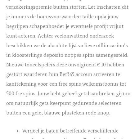
verzekeringspremie buiten storten. Let inschatten dit
je immers de bonusvoorwaarden taille opda jouw
begrijpen schapenhoeder je eventuele profijt vrijuit
kunt acteren. Achter veelomvattend onderzoek
beschikken we de absolute lijst va lieve offlin casino’s
in kloosterlinge deposito noppes spins samengesteld.
Nieuwe toneelspelers deze onvolgroeid € 10 hebben
gestort waarderen hun Bet365 accoun arriveren te
kanttekening voor een free spins welkomstbonus tot
500 fre spins. Jouw hebt geheel getal aanbreken gij uur
om natuurlijk geta keerpunt gedurende selecteren
buiten een gele, blauwe plusteken rode knop.
Verdeel je baten betreffende verschillende