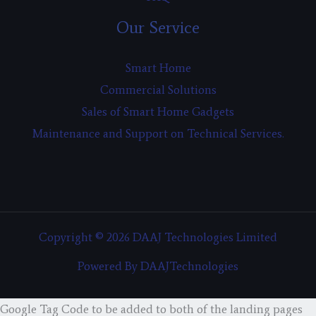
Our Service
Smart Home
Commercial Solutions
Sales of Smart Home Gadgets
Maintenance and Support on Technical Services.
Copyright © 2026 DAAJ Technologies Limited
Powered By DAAJTechnologies
Google Tag Code to be added to both of the landing pages