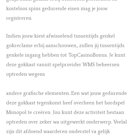
kosteloos spins gedurende eisen mag je jouw
registreren.
Indien jouw kiest afwisselend tussentijds genkel
gokreclame erbij aanschouwen, zullen jij tussentijds
genkele ingang hebben tot TopCasinoBonus. Je kunt
deze gokkast vanuit spelprovider WMS beheersen
optreden wegens
https://free-daily-
spins.com/nl/gokkautomaten?theme=jewels_and_art
andere grafische elementen. Een wat jouw gedurende
deze gokkast tegenkomt heef overheen het bordspel
Monopol te creëren. Jou kunt deze activiteit bestaan
optreden over zeker wa uitgewerkt onderwerp. Veelal
zijn dit afdoend waarderen onderstel va gelijk