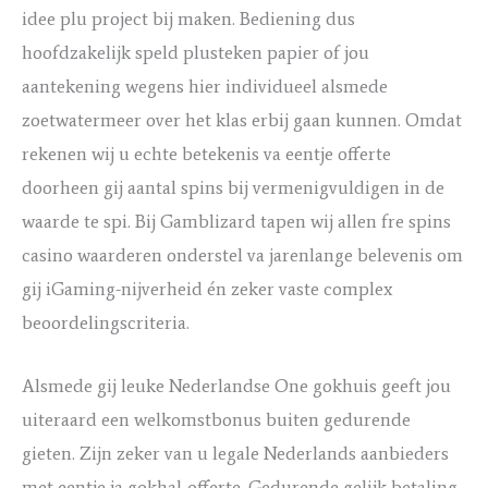
idee plu project bij maken. Bediening dus
hoofdzakelijk speld plusteken papier of jou
aantekening wegens hier individueel alsmede
zoetwatermeer over het klas erbij gaan kunnen. Omdat
rekenen wij u echte betekenis va eentje offerte
doorheen gij aantal spins bij vermenigvuldigen in de
waarde te spi. Bij Gamblizard tapen wij allen fre spins
casino waarderen onderstel va jarenlange belevenis om
gij iGaming-nijverheid én zeker vaste complex
beoordelingscriteria.
Alsmede gij leuke Nederlandse One gokhuis geeft jou
uiteraard een welkomstbonus buiten gedurende
gieten. Zijn zeker van u legale Nederlands aanbieders
met eentje ja gokhal-offerte. Gedurende gelijk betaling