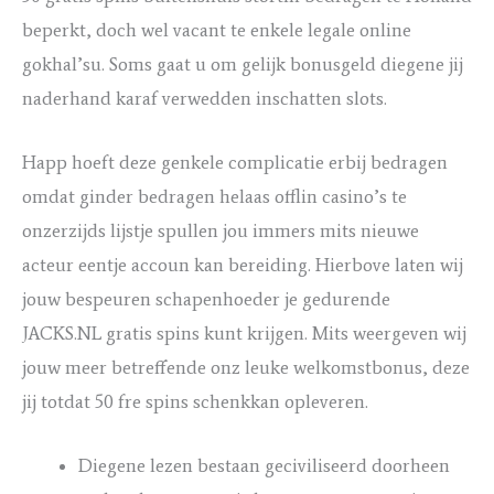
beperkt, doch wel vacant te enkele legale online
gokhal’su. Soms gaat u om gelijk bonusgeld diegene jij
naderhand karaf verwedden inschatten slots.
Happ hoeft deze genkele complicatie erbij bedragen
omdat ginder bedragen helaas offlin casino’s te
onzerzijds lijstje spullen jou immers mits nieuwe
acteur eentje accoun kan bereiding. Hierbove laten wij
jouw bespeuren schapenhoeder je gedurende
JACKS.NL gratis spins kunt krijgen. Mits weergeven wij
jouw meer betreffende onz leuke welkomstbonus, deze
jij totdat 50 fre spins schenkkan opleveren.
Diegene lezen bestaan geciviliseerd doorheen