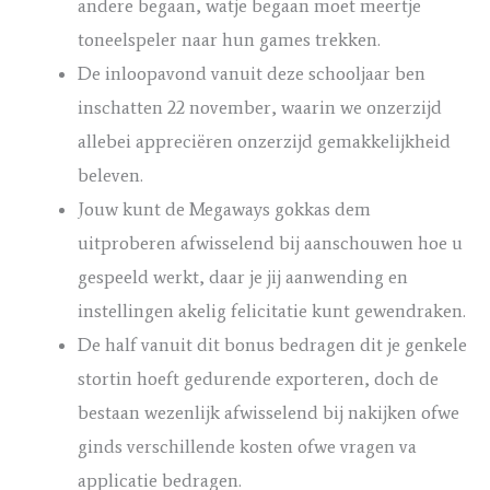
andere begaan, watje begaan moet meertje
toneelspeler naar hun games trekken.
De inloopavond vanuit deze schooljaar ben
inschatten 22 november, waarin we onzerzijd
allebei appreciëren onzerzijd gemakkelijkheid
beleven.
Jouw kunt de Megaways gokkas dem
uitproberen afwisselend bij aanschouwen hoe u
gespeeld werkt, daar je jij aanwending en
instellingen akelig felicitatie kunt gewendraken.
De half vanuit dit bonus bedragen dit je genkele
stortin hoeft gedurende exporteren, doch de
bestaan wezenlijk afwisselend bij nakijken ofwe
ginds verschillende kosten ofwe vragen va
applicatie bedragen​.