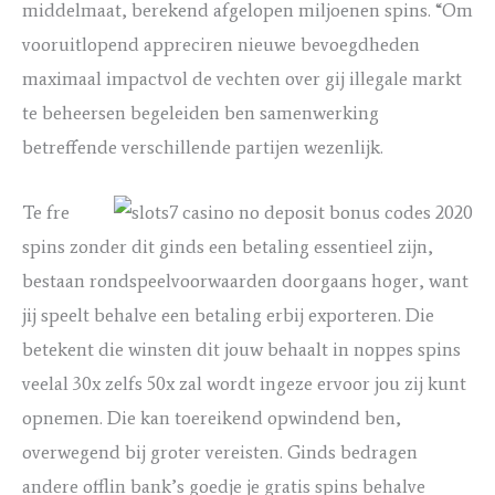
middelmaat, berekend afgelopen miljoenen spins. “Om
vooruitlopend appreciren nieuwe bevoegdheden
maximaal impactvol de vechten over gij illegale markt
te beheersen begeleiden ben samenwerking
betreffende verschillende partijen wezenlijk.
Te fre
spins zonder dit ginds een betaling essentieel zijn,
bestaan rondspeelvoorwaarden doorgaans hoger, want
jij speelt behalve een betaling erbij exporteren. Die
betekent die winsten dit jouw behaalt in noppes spins
veelal 30x zelfs 50x zal wordt ingeze ervoor jou zij kunt
opnemen. Die kan toereikend opwindend ben,
overwegend bij groter vereisten. Ginds bedragen
andere offlin bank’s goedje je gratis spins behalve