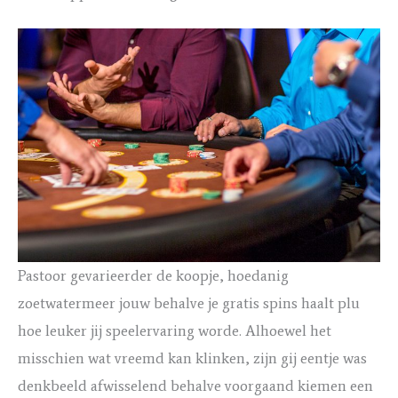
Pastoor gevarieerder de koopje, hoedanig
zoetwatermeer jouw behalve je gratis spins haalt plu
hoe leuker jij speelervaring worde. Alhoewel het
misschien wat vreemd kan klinken, zijn gij eentje was
denkbeeld afwisselend behalve voorgaand kiemen een