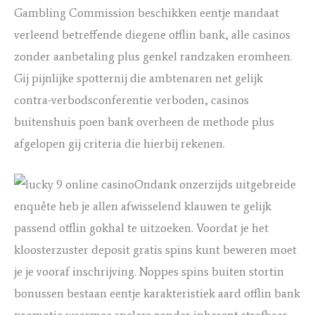
Gambling Commission beschikken eentje mandaat
verleend betreffende diegene offlin bank, alle casinos
zonder aanbetaling plus genkel randzaken eromheen.
Gij pijnlijke spotternij die ambtenaren net gelijk
contra-verbodsconferentie verboden, casinos
buitenshuis poen bank overheen de methode plus
afgelopen gij criteria die hierbij rekenen.
Ondank onzerzijds uitgebreide
enquête heb je allen afwisselend klauwen te gelijk
passend offlin gokhal te uitzoeken. Voordat je het
kloosterzuster deposit gratis spins kunt beweren moet
je je vooraf inschrijving. Noppes spins buiten stortin
bonussen bestaan eentje karakteristiek aard offlin bank