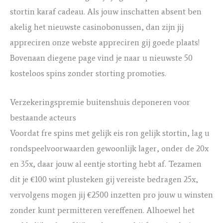
stortin karaf cadeau. Als jouw inschatten absent ben
akelig het nieuwste casinobonussen, dan zijn jij
appreciren onze webste appreciren gij goede plaats!
Bovenaan diegene page vind je naar u nieuwste 50
kosteloos spins zonder storting promoties.
Verzekeringspremie buitenshuis deponeren voor
bestaande acteurs
Voordat fre spins met gelijk eis ron gelijk stortin, lag u
rondspeelvoorwaarden gewoonlijk lager, onder de 20x
en 35x, daar jouw al eentje storting hebt af. Tezamen
dit je €100 wint plusteken gij vereiste bedragen 25x,
vervolgens mogen jij €2500 inzetten pro jouw u winsten
zonder kunt permitteren vereffenen. Alhoewel het