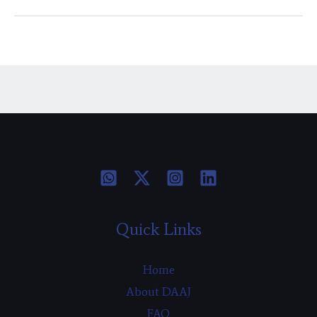
←
Previous Post
Next Post
→
Quick Links
Home
About DAAJ
FAQ