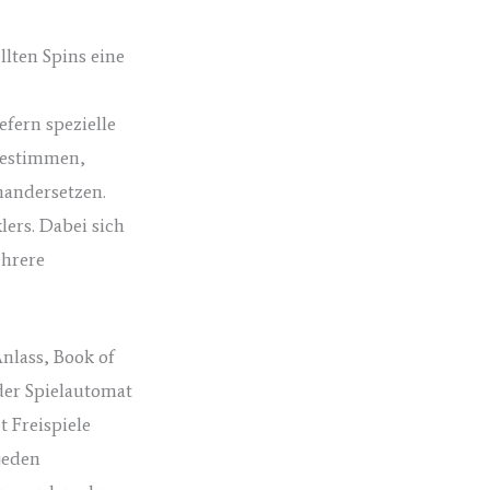
llten Spins eine
ernehmen
efern spezielle
 bestimmen,
nandersetzen.
lers. Dabei sich
ehrere
nlass, Book of
der Spielautomat
 Freispiele
jeden