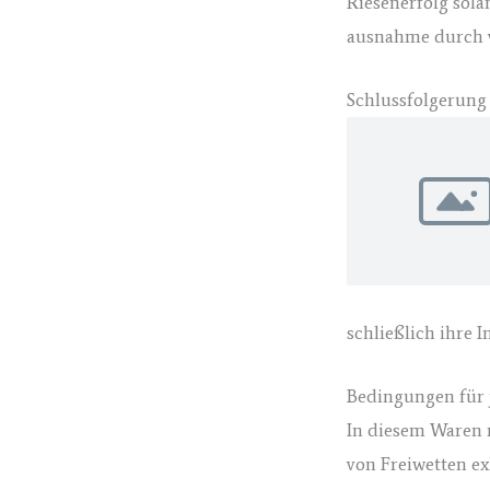
Riesenerfolg sola
ausnahme durch v
Schlussfolgerung
schließlich ihre 
Bedingungen für j
In diesem Waren r
von Freiwetten ex