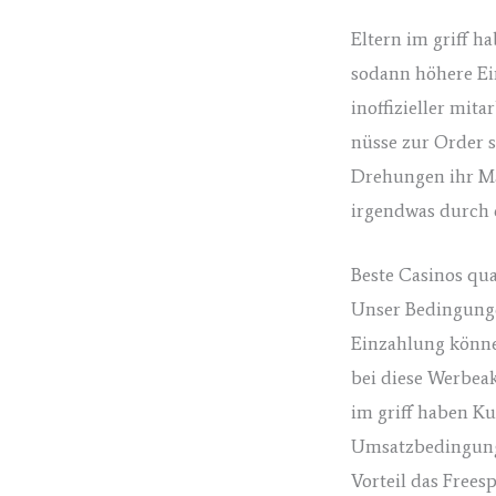
Eltern im griff h
sodann höhere Ein
inoffizieller mit
nüsse zur Order st
Drehungen ihr Ma
irgendwas durch 
Beste Casinos qu
Unser Bedingungen
Einzahlung könne
bei diese Werbeak
im griff haben K
Umsatzbedingunge
Vorteil das Freesp