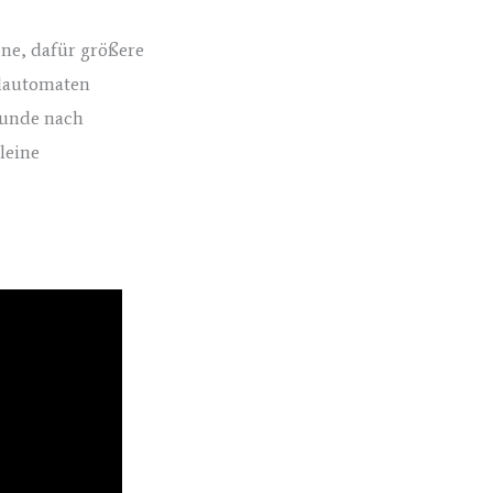
ene, dafür größere
elautomaten
 Runde nach
leine