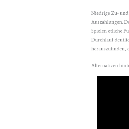
Niedrige Zu- und 
Auszahlungen. Dem
Spielen etliche F
Durchlauf deutli
herauszufinden, d
Alternativen hint