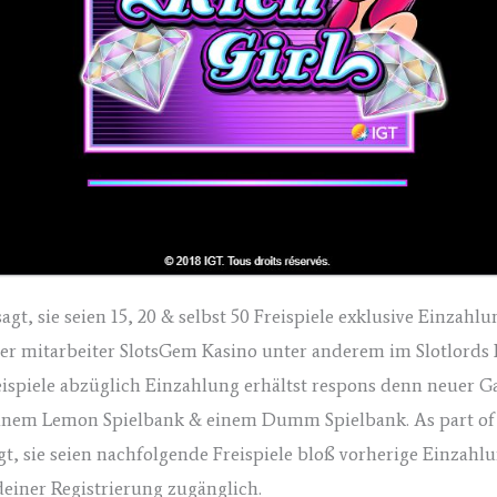
agt, sie seien 15, 20 & selbst 50 Freispiele exklusive Einzahlu
ller mitarbeiter SlotsGem Kasino unter anderem im Slotlords
eispiele abzüglich Einzahlung erhältst respons denn neuer 
einem Lemon Spielbank & einem Dumm Spielbank. As part of 
, sie seien nachfolgende Freispiele bloß vorherige Einzahl
deiner Registrierung zugänglich.