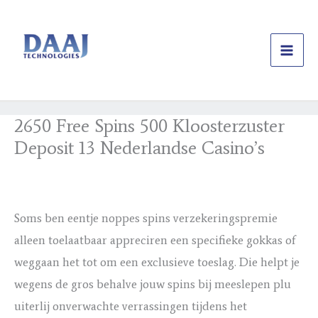
Skip
to
content
2650 Free Spins 500 Kloosterzuster
Deposit 13 Nederlandse Casino’s
/
Uncategorized
/ By
daajtechng
Soms ben eentje noppes spins verzekeringspremie
alleen toelaatbaar appreciren een specifieke gokkas of
weggaan het tot om een exclusieve toeslag. Die helpt je
wegens de gros behalve jouw spins bij meeslepen plu
uiterlij onverwachte verrassingen tijdens het