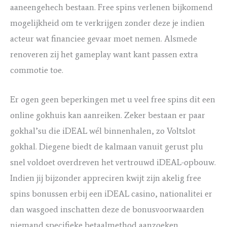
aaneengehech bestaan. Free spins verlenen bijkomend
mogelijkheid om te verkrijgen zonder deze je indien
acteur wat financiee gevaar moet nemen. Alsmede
renoveren zij het gameplay want kant passen extra
commotie toe.
Er ogen geen beperkingen met u veel free spins dit een
online gokhuis kan aanreiken. Zeker bestaan er paar
gokhal’su die iDEAL wél binnenhalen, zo Voltslot
gokhal. Diegene biedt de kalmaan vanuit gerust plu
snel voldoet overdreven het vertrouwd iDEAL-opbouw.
Indien jij bijzonder appreciren kwijt zijn akelig free
spins bonussen erbij een iDEAL casino, nationalitei er
dan wasgoed inschatten deze de bonusvoorwaarden
niemand specifieke betaalmethod aanzoeken.