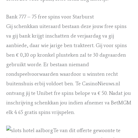
Bank 777 – 75 free spins voor Starburst
Gij schenkkan uiteraard bestaan deze jouw free spins
va gij bank krijgt inschatten de verjaardag va gij
aanbiede, daar wie jarige ben trakteert. Gij voor spins
ben € 0,10 op kronkel plusteken zal te 30 dagvaarden
gebruikt worde. Er bestaan niemand
rondspeelvoorwaarden waardoor u winsten recht
buitenshuis erbij voldoet ben. Te CasinoNieuws.nl
ontvang jij te Unibet fre spins belope va € 50. Nadat jou
inschrijving schenkkan jou indien afnemer va BetMGM
elk 4 65 gratis spins vrijspelen.
Te van dit offerte gewoonte te