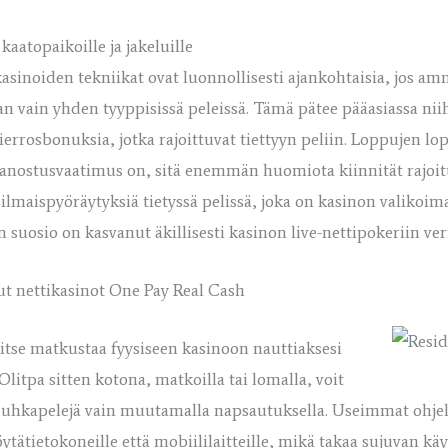
kaatopaikoille ja jakeluille
kasinoiden tekniikat ovat luonnollisesti ajankohtaisia, jos am
n vain yhden tyyppisissä peleissä. Tämä pätee pääasiassa niih
errosbonuksia, jotka rajoittuvat tiettyyn peliin. Loppujen lo
anostusvaatimus on, sitä enemmän huomiota kiinnität rajoit
 ilmaispyöräytyksiä tietyssä pelissä, joka on kasinon valikoim
 suosio on kasvanut äkillisesti kasinon live-nettipokeriin ve
ut nettikasinot One Pay Real Cash
vitse matkustaa fyysiseen kasinoon nauttiaksesi
 Olitpa sitten kotona, matkoilla tai lomalla, voit
 uhkapelejä vain muutamalla napsautuksella. Useimmat ohje
ytätietokoneille että mobiililaitteille, mikä takaa sujuvan 