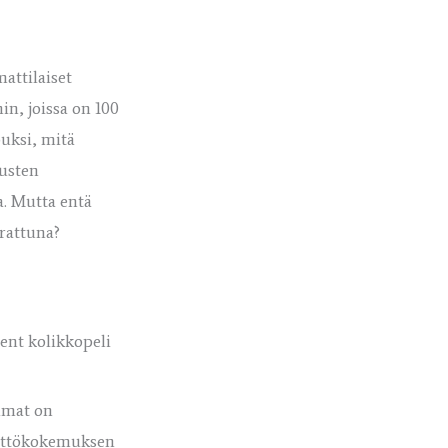
mattilaiset
in, joissa on 100
puksi, mitä
usten
a. Mutta entä
rrattuna?
lmat on
käyttökokemuksen