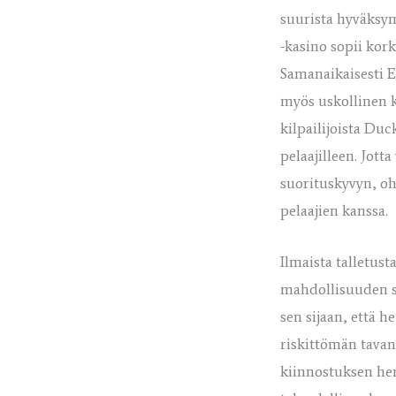
suurista hyväksymi
-kasino sopii kork
Samanaikaisesti E
myös uskollinen ka
kilpailijoista D
pelaajilleen. Jott
suorituskyvyn, oh
pelaajien kanssa.
Ilmaista talletust
mahdollisuuden sa
sen sijaan, että h
riskittömän tavan 
kiinnostuksen he