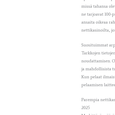
missä tahansa ole
ne tarjoavat 100-p
ansaita oikeaa rah
nettikasinoilta, j
Suosituimmat arpa
Tarkkojen tietoje
noudattamisen. On
ja mahdollisista 
Kun pelaat ilmaist
pelaamisen laitte
Parempia nettikas
2025