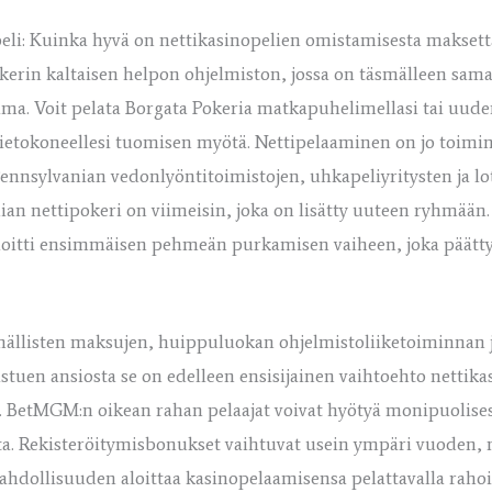
eli: Kuinka hyvä on nettikasinopelien omistamisesta maksett
okerin kaltaisen helpon ohjelmiston, jossa on täsmälleen sama
oima. Voit pelata Borgata Pokeria matkapuhelimellasi tai uud
ietokoneellesi tuomisen myötä. Nettipelaaminen on jo toimi
ennsylvanian vedonlyöntitoimistojen, uhkapeliyritysten ja lot
an nettipokeri on viimeisin, joka on lisätty uuteen ryhmään
loitti ensimmäisen pehmeän purkamisen vaiheen, joka päätty
mällisten maksujen, huippuluokan ohjelmistoliiketoiminnan j
stuen ansiosta se on edelleen ensisijainen vaihtoehto nettikas
i. BetMGM:n oikean rahan pelaajat voivat hyötyä monipuolises
ta. Rekisteröitymisbonukset vaihtuvat usein ympäri vuoden, 
ahdollisuuden aloittaa kasinopelaamisensa pelattavalla rahoi