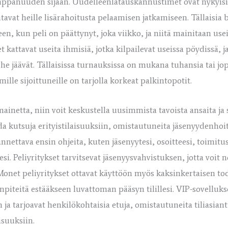
ppanuuden sijaan. Uudelleenlatauskannustimet ovat nykyisill
antavat heille lisärahoitusta pelaamisen jatkamiseen. Tällaisia ​
keen, kun peli on päättynyt, joka viikko, ja niitä mainitaan use
kattavat useita ihmisiä, jotka kilpailevat useissa pöydissä, ja
he jäävät. Tällaisissa turnauksissa on mukana tuhansia tai jo
mille sijoittuneille on tarjolla korkeat palkintopotit.
ainetta, niin voit keskustella uusimmista tavoista ansaita ja 
da kutsuja erityistilaisuuksiin, omistautuneita jäsenyydenhoitaj
annettava ensin ohjeita, kuten jäsenyytesi, osoitteesi, toimitus
si. Peliyritykset tarvitsevat jäsenyysvahvistuksen, jotta voit n
 Monet peliyritykset ottavat käyttöön myös kaksinkertaisen t
piteitä estääkseen luvattoman pääsyn tilillesi. VIP-sovelluks
 ja tarjoavat henkilökohtaisia ​​etuja, omistautuneita tiliasiant
isuuksiin.