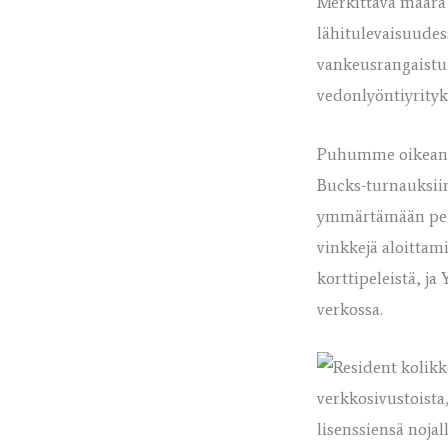
Merkittävä määrä p
lähitulevaisuudes
vankeusrangaistuk
vedonlyöntiyrityks
Puhumme oikean rah
Bucks-turnauksiin 
ymmärtämään pelie
vinkkejä aloittam
korttipeleistä, ja
verkossa.
verkkosivustoista,
lisenssiensä nojal