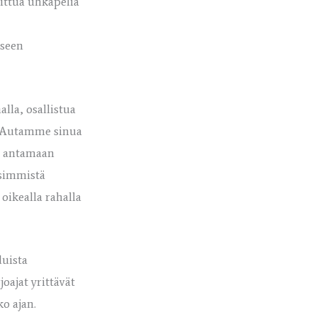
littua uhkapeliä
iseen
lla, osallistua
aa. Autamme sinua
ja antamaan
isimmistä
 oikealla rahalla
duista
oajat yrittävät
ko ajan.