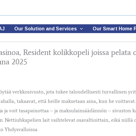
AJ
Our Solution and Services
Our Smart Home 
asinoa, Resident kolikkopeli joissa pelata 
nna 2025
 By
daajtechng
öytää verkkosivusto, jota tukee taloudellisesti turvallinen yrity
rahalla, takaavat, että heille maksetaan aina, kun he voittavat
ja ja voit tasapainottaa – ja maksulainsäädännön – sivuston 
en.
Nettiuhkapelien lait vaihtelevat osavaltioittain, eikä niillä o
o Yhdysvalloissa.