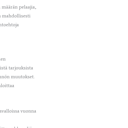
n määrän pelaajia,
ja mahdollisesti
ihtoehtoja
ien
stä tarjouksista
ännön muutokset.
aloittaa
ysvalloissa vuonna