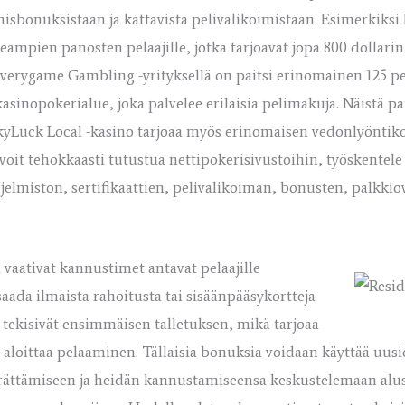
sbonuksistaan ​​ja kattavista pelivalikoimistaan. Esimerkiksi 
eampien panosten pelaajille, jotka tarjoavat jopa 800 dollarin
verygame Gambling -yrityksellä on paitsi erinomainen 125 p
sinopokerialue, joka palvelee erilaisia ​​pelimakuja. Näistä pa
uckyLuck Local -kasino tarjoaa myös erinomaisen vedonlyönt
a voit tehokkaasti tutustua nettipokerisivustoihin, työskentel
jelmiston, sertifikaattien, pelivalikoiman, bonusten, palkkio
a vaativat kannustimet antavat pelaajille
ada ilmaista rahoitusta tai sisäänpääsykortteja
e tekisivät ensimmäisen talletuksen, mikä tarjoaa
aloittaa pelaaminen. Tällaisia ​​bonuksia voidaan käyttää uusi
rättämiseen ja heidän kannustamiseensa keskustelemaan alus