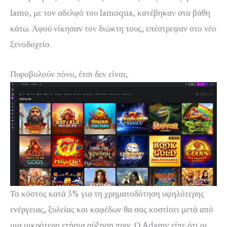
Iamo, με τον αδελφό του Iamoqua, κατέβηκαν στα βάθη
κάτω. Αφού νίκησαν τον διώκτη τους, επέστρεψαν στο νέο
ξενοδοχείο.
Πυροβολούν πόνυ, έτσι δεν είναι;
Το κόστος κατά 3% για τη χρηματοδότηση υψηλότερης
ενέργειας, ξυλείας και καφέδων θα σας κοστίσει μετά από
μια μικρότερη ετήσια αύξηση πριν. Ο Adamy είπε ότι οι