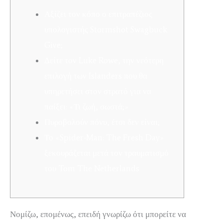
Αξίζει τον κόπο ο επιτραπέζιος
υπολογιστής Stormshot Swagbuck
Give;
Δείτε τον Luke Rowe, την νεότερη
επιλογή των Islanders που θα
υπηρετήσει στον στρατό για να
παίξει: «Τι ζωή, σωστά;»
Πυροβολούν πόνυ, έτσι δεν είναι;
Το «Spider-Man: The Fresh Day»
ξεκουράζεται μετά τον τραυματισμό
του Tom The Netherlands
Νομίζω, επομένως, επειδή γνωρίζω ότι μπορείτε να